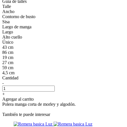
Guía de talles
Talle
Ancho
Contorno de busto
Sisa
Largo de manga
Largo
Alto cuello
Único
43 cm
86 cm
19 cm
27 cm
59 cm
4,5 cm
Cantidad
-
+
Agregar al carrito
Polera manga corta de morley y algodón.
También te puede interesar