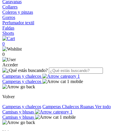
Caravanas
Collares
Coleros y pinzas
Gorros
Perfumador textil
Faldas
Shorts
0
0
Acceder
Camperas y chalecos
Camperas y chalecos
Volver
Camperas y chalecos
Camperas
Chalecos
Ruanas
Ver todo
Camisas y blusas
Camisas y blusas