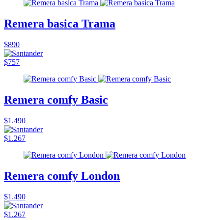
Remera basica Trama
$890
$757
Remera comfy Basic
$1.490
$1.267
Remera comfy London
$1.490
$1.267