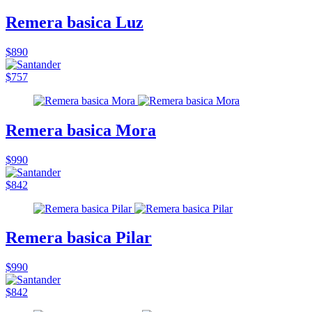
Remera basica Luz
$890
$757
Remera basica Mora
$990
$842
Remera basica Pilar
$990
$842