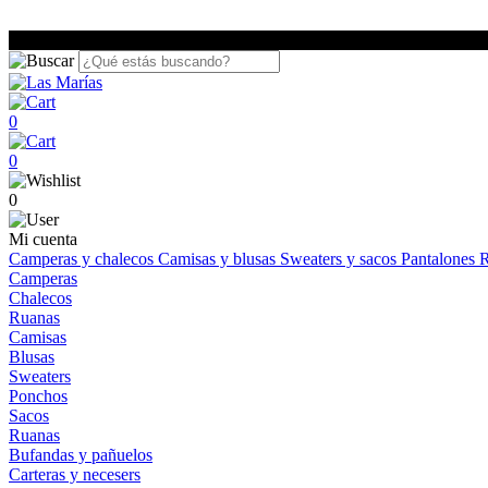
0
0
0
Mi cuenta
Camperas y chalecos
Camisas y blusas
Sweaters y sacos
Pantalones
R
Camperas
Chalecos
Ruanas
Camisas
Blusas
Sweaters
Ponchos
Sacos
Ruanas
Bufandas y pañuelos
Carteras y necesers