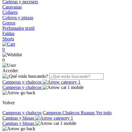
Carteras y necesers
Caravanas
Collares
Coleros y pinzas
Gorros
Perfumador textil
Faldas
Shorts
0
0
Acceder
Camperas y chalecos
Camperas y chalecos
Volver
Camperas y chalecos
Camperas
Chalecos
Ruanas
Ver todo
Camisas y blusas
Camisas y blusas