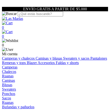
ENVÍO GRATIS A PARTIR DE $5.000
0
0
0
Mi cuenta
Camperas y chalecos
Camisas y blusas
Sweaters y sacos
Pantalones
Remeras y tops
Blazer
Accesorios
Faldas y shorts
Camperas
Chalecos
Ruanas
Camisas
Blusas
Sweaters
Ponchos
Sacos
Ruanas
Bufandas y pañuelos