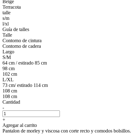
Beige
Terracota
talle
s/m
l/xl
Guía de talles
Talle
Contorno de cintura
Contorno de cadera
Largo
S/M
64 cm / estirado 85 cm
98 cm
102 cm
L/XL
73 cm/ estirado 114 cm
108 cm
108 cm
Cantidad
-
+
Agregar al carrito
Pantalon de morley y viscosa con corte recto y comodos bolsillos.