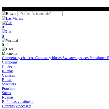
0
0
0
Mi cuenta
Camperas y chalecos
Camisas y blusas
Sweaters y sacos
Pantalones
R
Camperas
Chalecos
Ruanas
Camisas
Blusas
Sweaters
Ponchos
Sacos
Ruanas
Bufandas y pañuelos
Carteras y necesers