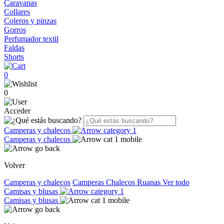
Caravanas
Collares
Coleros y pinzas
Gorros
Perfumador textil
Faldas
Shorts
0
0
Acceder
Camperas y chalecos
Camperas y chalecos
Volver
Camperas y chalecos
Camperas
Chalecos
Ruanas
Ver todo
Camisas y blusas
Camisas y blusas