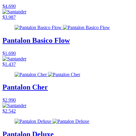
$4.690
$3.987
Pantalon Basico Flow
$1.690
$1.437
Pantalon Cher
$2.990
$2.542
Pantalon Deluxe