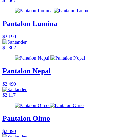
$1.607
Pantalon Lumina
$2.190
$1.862
Pantalon Nepal
$2.490
$2.117
Pantalon Olmo
$2.890