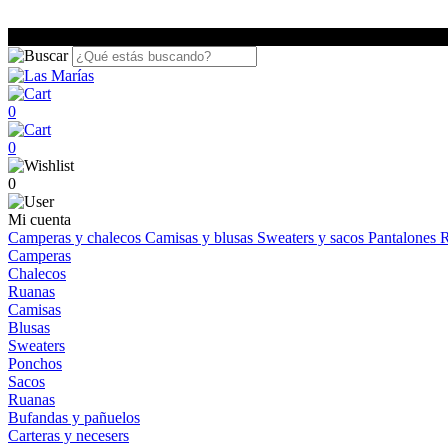
0
0
0
Mi cuenta
Camperas y chalecos
Camisas y blusas
Sweaters y sacos
Pantalones
R
Camperas
Chalecos
Ruanas
Camisas
Blusas
Sweaters
Ponchos
Sacos
Ruanas
Bufandas y pañuelos
Carteras y necesers