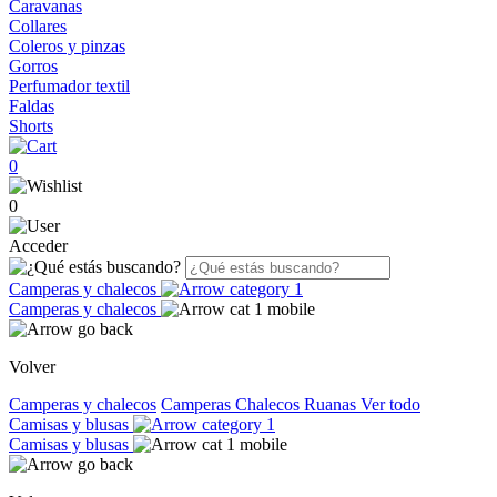
Caravanas
Collares
Coleros y pinzas
Gorros
Perfumador textil
Faldas
Shorts
0
0
Acceder
Camperas y chalecos
Camperas y chalecos
Volver
Camperas y chalecos
Camperas
Chalecos
Ruanas
Ver todo
Camisas y blusas
Camisas y blusas