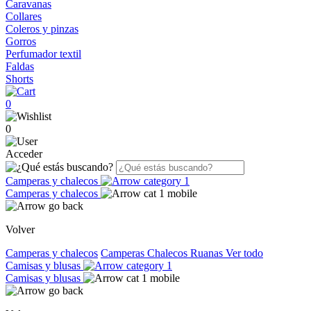
Caravanas
Collares
Coleros y pinzas
Gorros
Perfumador textil
Faldas
Shorts
0
0
Acceder
Camperas y chalecos
Camperas y chalecos
Volver
Camperas y chalecos
Camperas
Chalecos
Ruanas
Ver todo
Camisas y blusas
Camisas y blusas