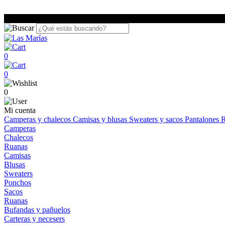
0
0
0
Mi cuenta
Camperas y chalecos
Camisas y blusas
Sweaters y sacos
Pantalones
R
Camperas
Chalecos
Ruanas
Camisas
Blusas
Sweaters
Ponchos
Sacos
Ruanas
Bufandas y pañuelos
Carteras y necesers