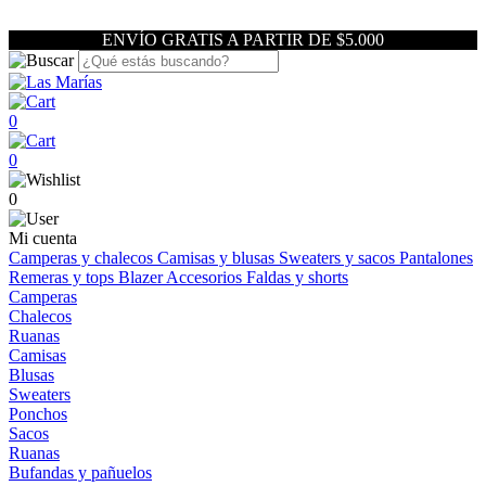
ENVÍO GRATIS A PARTIR DE $5.000
0
0
0
Mi cuenta
Camperas y chalecos
Camisas y blusas
Sweaters y sacos
Pantalones
Remeras y tops
Blazer
Accesorios
Faldas y shorts
Camperas
Chalecos
Ruanas
Camisas
Blusas
Sweaters
Ponchos
Sacos
Ruanas
Bufandas y pañuelos