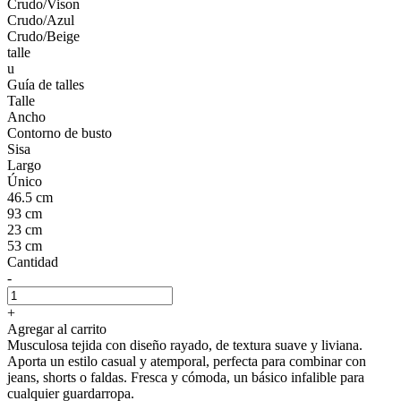
Crudo/Vison
Crudo/Azul
Crudo/Beige
talle
u
Guía de talles
Talle
Ancho
Contorno de busto
Sisa
Largo
Único
46.5 cm
93 cm
23 cm
53 cm
Cantidad
-
+
Agregar al carrito
Musculosa tejida con diseño rayado, de textura suave y liviana.
Aporta un estilo casual y atemporal, perfecta para combinar con
jeans, shorts o faldas. Fresca y cómoda, un básico infalible para
cualquier guardarropa.