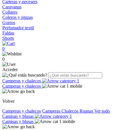
Carteras y necesers
Caravanas
Collares
Coleros y pinzas
Gorros
Perfumador textil
Faldas
Shorts
0
0
Acceder
Camperas y chalecos
Camperas y chalecos
Volver
Camperas y chalecos
Camperas
Chalecos
Ruanas
Ver todo
Camisas y blusas
Camisas y blusas