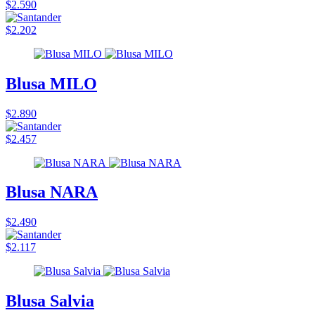
$2.590
$2.202
Blusa MILO
$2.890
$2.457
Blusa NARA
$2.490
$2.117
Blusa Salvia