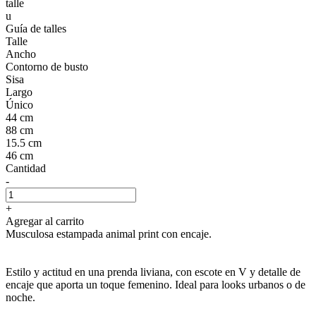
talle
u
Guía de talles
Talle
Ancho
Contorno de busto
Sisa
Largo
Único
44 cm
88 cm
15.5 cm
46 cm
Cantidad
-
+
Agregar al carrito
Musculosa estampada animal print con encaje.
Estilo y actitud en una prenda liviana, con escote en V y detalle de
encaje que aporta un toque femenino. Ideal para looks urbanos o de
noche.