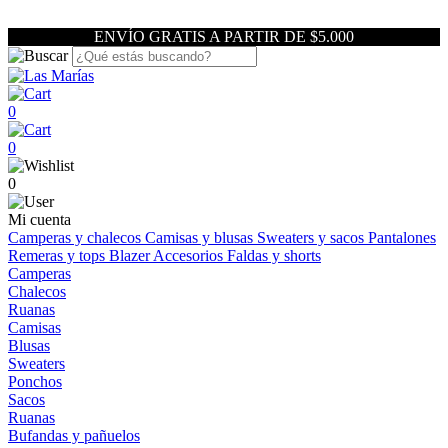
ENVÍO GRATIS A PARTIR DE $5.000
0
0
0
Mi cuenta
Camperas y chalecos
Camisas y blusas
Sweaters y sacos
Pantalones
Remeras y tops
Blazer
Accesorios
Faldas y shorts
Camperas
Chalecos
Ruanas
Camisas
Blusas
Sweaters
Ponchos
Sacos
Ruanas
Bufandas y pañuelos