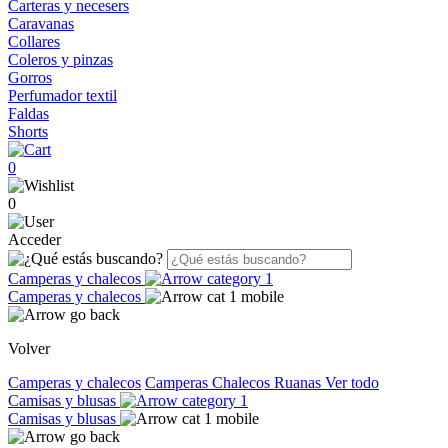
Carteras y necesers
Caravanas
Collares
Coleros y pinzas
Gorros
Perfumador textil
Faldas
Shorts
0
0
Acceder
Camperas y chalecos
Camperas y chalecos
Volver
Camperas y chalecos
Camperas
Chalecos
Ruanas
Ver todo
Camisas y blusas
Camisas y blusas