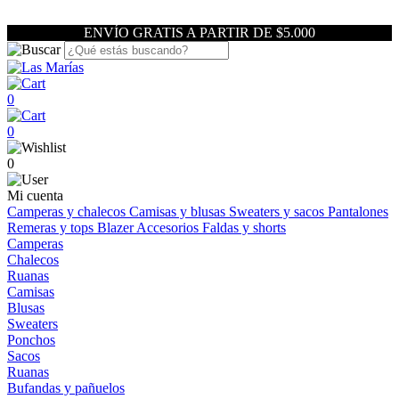
ENVÍO GRATIS A PARTIR DE $5.000
0
0
0
Mi cuenta
Camperas y chalecos
Camisas y blusas
Sweaters y sacos
Pantalones
Remeras y tops
Blazer
Accesorios
Faldas y shorts
Camperas
Chalecos
Ruanas
Camisas
Blusas
Sweaters
Ponchos
Sacos
Ruanas
Bufandas y pañuelos