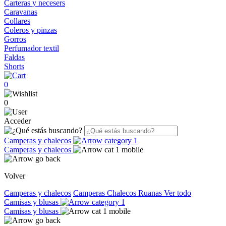
Carteras y necesers
Caravanas
Collares
Coleros y pinzas
Gorros
Perfumador textil
Faldas
Shorts
0
0
Acceder
Camperas y chalecos
Camperas y chalecos
Volver
Camperas y chalecos
Camperas
Chalecos
Ruanas
Ver todo
Camisas y blusas
Camisas y blusas