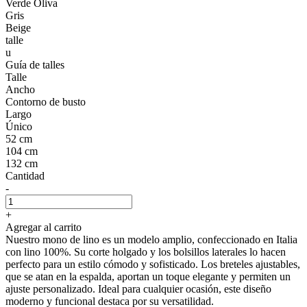
Verde Oliva
Gris
Beige
talle
u
Guía de talles
Talle
Ancho
Contorno de busto
Largo
Único
52 cm
104 cm
132 cm
Cantidad
-
+
Agregar al carrito
Nuestro mono de lino es un modelo amplio, confeccionado en Italia
con lino 100%. Su corte holgado y los bolsillos laterales lo hacen
perfecto para un estilo cómodo y sofisticado. Los breteles ajustables,
que se atan en la espalda, aportan un toque elegante y permiten un
ajuste personalizado. Ideal para cualquier ocasión, este diseño
moderno y funcional destaca por su versatilidad.