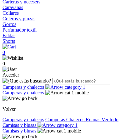
Carteras y necesers
Caravanas
Collares
Coleros y pinzas
Gorros
Perfumador textil
Faldas
Shorts
0
0
Acceder
Camperas y chalecos
Camperas y chalecos
Volver
Camperas y chalecos
Camperas
Chalecos
Ruanas
Ver todo
Camisas y blusas
Camisas y blusas