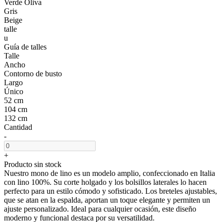
Verde Oliva
Gris
Beige
talle
u
Guía de talles
Talle
Ancho
Contorno de busto
Largo
Único
52 cm
104 cm
132 cm
Cantidad
-
+
Producto sin stock
Nuestro mono de lino es un modelo amplio, confeccionado en Italia
con lino 100%. Su corte holgado y los bolsillos laterales lo hacen
perfecto para un estilo cómodo y sofisticado. Los breteles ajustables,
que se atan en la espalda, aportan un toque elegante y permiten un
ajuste personalizado. Ideal para cualquier ocasión, este diseño
moderno y funcional destaca por su versatilidad.