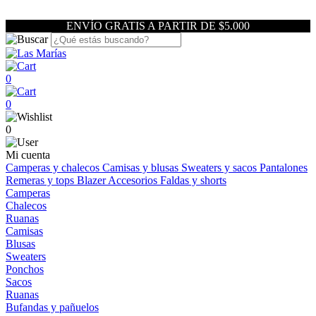
ENVÍO GRATIS A PARTIR DE $5.000
0
0
0
Mi cuenta
Camperas y chalecos
Camisas y blusas
Sweaters y sacos
Pantalones
Remeras y tops
Blazer
Accesorios
Faldas y shorts
Camperas
Chalecos
Ruanas
Camisas
Blusas
Sweaters
Ponchos
Sacos
Ruanas
Bufandas y pañuelos