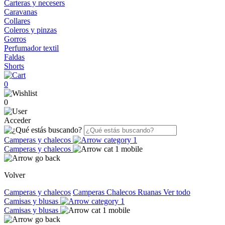
Carteras y necesers
Caravanas
Collares
Coleros y pinzas
Gorros
Perfumador textil
Faldas
Shorts
0
0
Acceder
Camperas y chalecos
Camperas y chalecos
Volver
Camperas y chalecos
Camperas
Chalecos
Ruanas
Ver todo
Camisas y blusas
Camisas y blusas