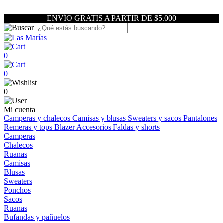
ENVÍO GRATIS A PARTIR DE $5.000
0
0
0
Mi cuenta
Camperas y chalecos
Camisas y blusas
Sweaters y sacos
Pantalones
Remeras y tops
Blazer
Accesorios
Faldas y shorts
Camperas
Chalecos
Ruanas
Camisas
Blusas
Sweaters
Ponchos
Sacos
Ruanas
Bufandas y pañuelos