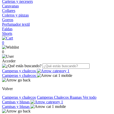
Carteras y necesers
Caravanas
Collares
Coleros y pinzas
Gorros
Perfumador textil
Faldas
Shorts
0
0
Acceder
Camperas y chalecos
Camperas y chalecos
Volver
Camperas y chalecos
Camperas
Chalecos
Ruanas
Ver todo
Camisas y blusas
Camisas y blusas