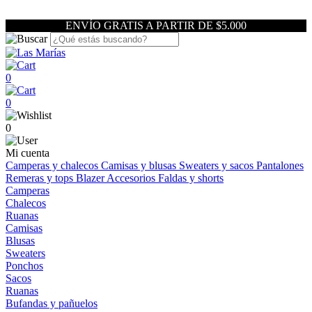
ENVÍO GRATIS A PARTIR DE $5.000
0
0
0
Mi cuenta
Camperas y chalecos
Camisas y blusas
Sweaters y sacos
Pantalones
Remeras y tops
Blazer
Accesorios
Faldas y shorts
Camperas
Chalecos
Ruanas
Camisas
Blusas
Sweaters
Ponchos
Sacos
Ruanas
Bufandas y pañuelos