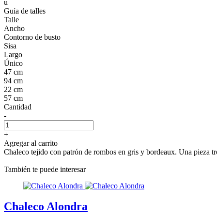
u
Guía de talles
Talle
Ancho
Contorno de busto
Sisa
Largo
Único
47 cm
94 cm
22 cm
57 cm
Cantidad
-
+
Agregar al carrito
Chaleco tejido con patrón de rombos en gris y bordeaux. Una pieza tre
También te puede interesar
Chaleco Alondra