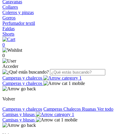
Caravanas
Collares
Coleros y pinzas
Gorros
Perfumador textil
Faldas
Shorts
0
0
Acceder
Camperas y chalecos
Camperas y chalecos
Volver
Camperas y chalecos
Camperas
Chalecos
Ruanas
Ver todo
Camisas y blusas
Camisas y blusas