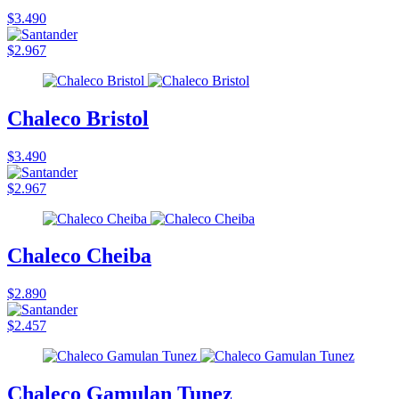
$3.490
$2.967
Chaleco Bristol
$3.490
$2.967
Chaleco Cheiba
$2.890
$2.457
Chaleco Gamulan Tunez