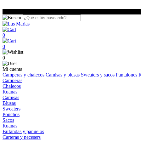
0
0
0
Mi cuenta
Camperas y chalecos
Camisas y blusas
Sweaters y sacos
Pantalones
R
Camperas
Chalecos
Ruanas
Camisas
Blusas
Sweaters
Ponchos
Sacos
Ruanas
Bufandas y pañuelos
Carteras y necesers