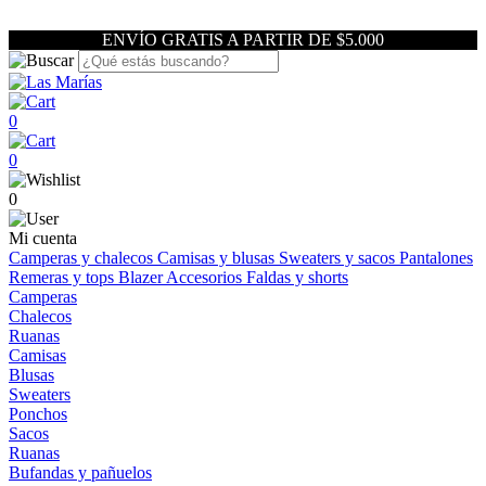
ENVÍO GRATIS A PARTIR DE $5.000
0
0
0
Mi cuenta
Camperas y chalecos
Camisas y blusas
Sweaters y sacos
Pantalones
Remeras y tops
Blazer
Accesorios
Faldas y shorts
Camperas
Chalecos
Ruanas
Camisas
Blusas
Sweaters
Ponchos
Sacos
Ruanas
Bufandas y pañuelos