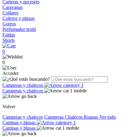
Carteras y necesers
Caravanas
Collares
Coleros y pinzas
Gorros
Perfumador textil
Faldas
Shorts
0
0
Acceder
Camperas y chalecos
Camperas y chalecos
Volver
Camperas y chalecos
Camperas
Chalecos
Ruanas
Ver todo
Camisas y blusas
Camisas y blusas