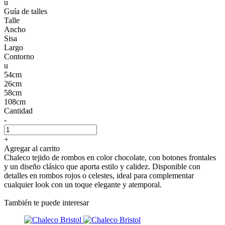
u
Guía de talles
Talle
Ancho
Sisa
Largo
Contorno
u
54cm
26cm
58cm
108cm
Cantidad
-
+
Agregar al carrito
Chaleco tejido de rombos en color chocolate, con botones frontales
y un diseño clásico que aporta estilo y calidez. Disponible con
detalles en rombos rojos o celestes, ideal para complementar
cualquier look con un toque elegante y atemporal.
También te puede interesar