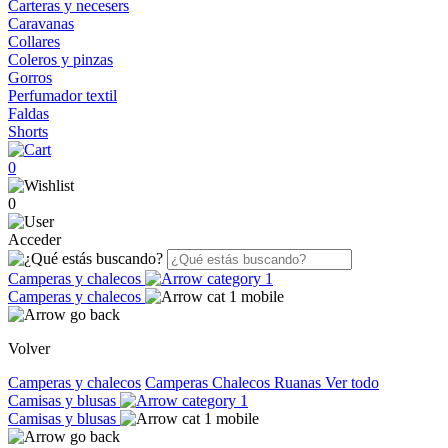
Carteras y necesers
Caravanas
Collares
Coleros y pinzas
Gorros
Perfumador textil
Faldas
Shorts
0
0
Acceder
Camperas y chalecos
Camperas y chalecos
Volver
Camperas y chalecos
Camperas
Chalecos
Ruanas
Ver todo
Camisas y blusas
Camisas y blusas