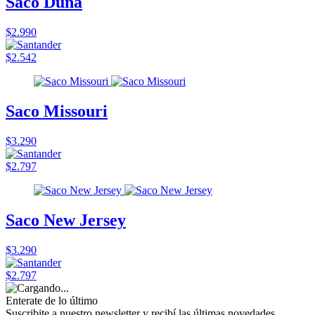
Saco Duna
$2.990
$2.542
Saco Missouri
$3.290
$2.797
Saco New Jersey
$3.290
$2.797
Enterate de lo último
Suscribite a nuestro newsletter y recibí las últimas novedades.