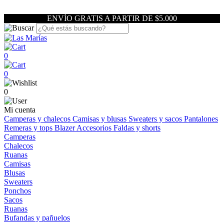
ENVÍO GRATIS A PARTIR DE $5.000
0
0
0
Mi cuenta
Camperas y chalecos
Camisas y blusas
Sweaters y sacos
Pantalones
Remeras y tops
Blazer
Accesorios
Faldas y shorts
Camperas
Chalecos
Ruanas
Camisas
Blusas
Sweaters
Ponchos
Sacos
Ruanas
Bufandas y pañuelos