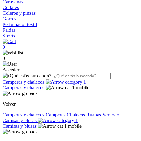
Caravanas
Collares
Coleros y pinzas
Gorros
Perfumador textil
Faldas
Shorts
0
0
Acceder
Camperas y chalecos
Camperas y chalecos
Volver
Camperas y chalecos
Camperas
Chalecos
Ruanas
Ver todo
Camisas y blusas
Camisas y blusas