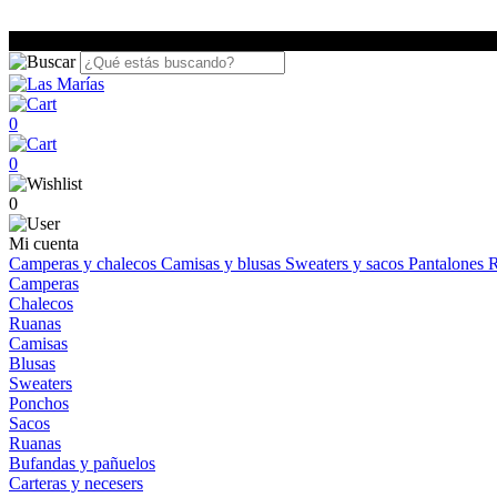
0
0
0
Mi cuenta
Camperas y chalecos
Camisas y blusas
Sweaters y sacos
Pantalones
R
Camperas
Chalecos
Ruanas
Camisas
Blusas
Sweaters
Ponchos
Sacos
Ruanas
Bufandas y pañuelos
Carteras y necesers