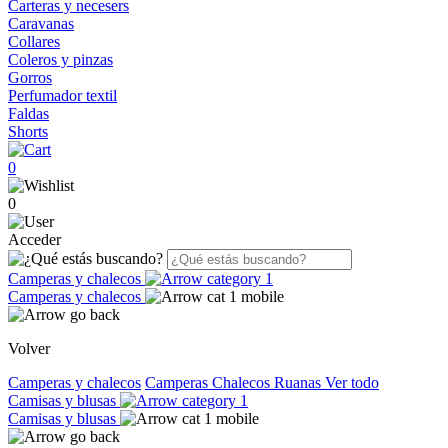
Carteras y necesers
Caravanas
Collares
Coleros y pinzas
Gorros
Perfumador textil
Faldas
Shorts
0
0
Acceder
Camperas y chalecos
Camperas y chalecos
Volver
Camperas y chalecos
Camperas
Chalecos
Ruanas
Ver todo
Camisas y blusas
Camisas y blusas