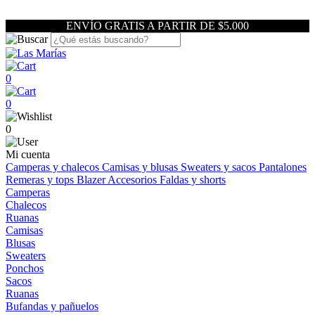
ENVÍO GRATIS A PARTIR DE $5.000
0
0
0
Mi cuenta
Camperas y chalecos
Camisas y blusas
Sweaters y sacos
Pantalones
Remeras y tops
Blazer
Accesorios
Faldas y shorts
Camperas
Chalecos
Ruanas
Camisas
Blusas
Sweaters
Ponchos
Sacos
Ruanas
Bufandas y pañuelos