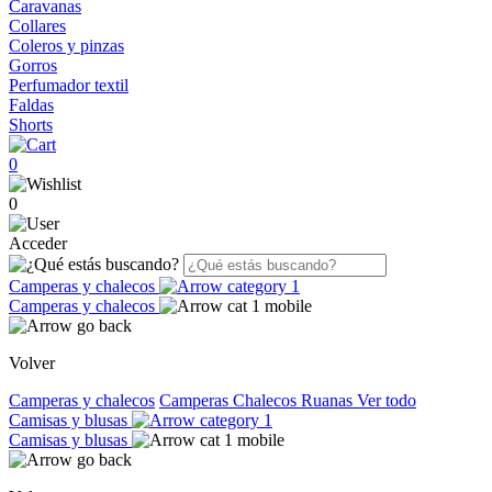
Caravanas
Collares
Coleros y pinzas
Gorros
Perfumador textil
Faldas
Shorts
0
0
Acceder
Camperas y chalecos
Camperas y chalecos
Volver
Camperas y chalecos
Camperas
Chalecos
Ruanas
Ver todo
Camisas y blusas
Camisas y blusas