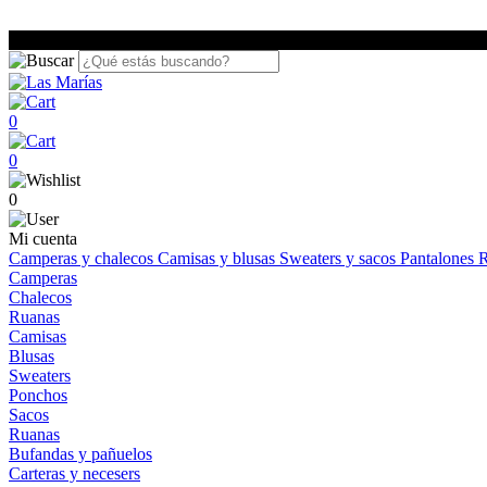
0
0
0
Mi cuenta
Camperas y chalecos
Camisas y blusas
Sweaters y sacos
Pantalones
R
Camperas
Chalecos
Ruanas
Camisas
Blusas
Sweaters
Ponchos
Sacos
Ruanas
Bufandas y pañuelos
Carteras y necesers