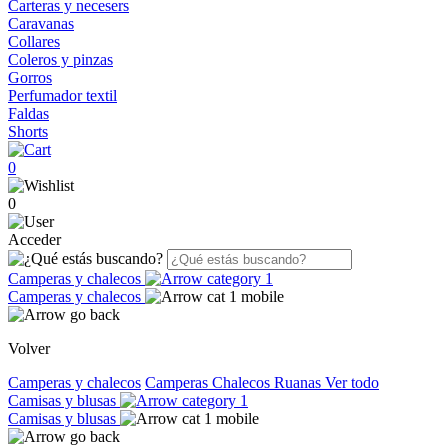
Carteras y necesers
Caravanas
Collares
Coleros y pinzas
Gorros
Perfumador textil
Faldas
Shorts
0
0
Acceder
Camperas y chalecos
Camperas y chalecos
Volver
Camperas y chalecos
Camperas
Chalecos
Ruanas
Ver todo
Camisas y blusas
Camisas y blusas