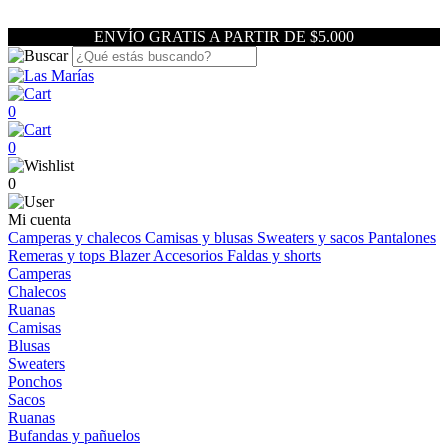
ENVÍO GRATIS A PARTIR DE $5.000
0
0
0
Mi cuenta
Camperas y chalecos
Camisas y blusas
Sweaters y sacos
Pantalones
Remeras y tops
Blazer
Accesorios
Faldas y shorts
Camperas
Chalecos
Ruanas
Camisas
Blusas
Sweaters
Ponchos
Sacos
Ruanas
Bufandas y pañuelos