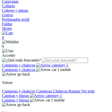
Caravanas
Collares
Coleros y pinzas
Gorros
Perfumador textil
Faldas
Shorts
0
0
Acceder
Camperas y chalecos
Camperas y chalecos
Volver
Camperas y chalecos
Camperas
Chalecos
Ruanas
Ver todo
Camisas y blusas
Camisas y blusas