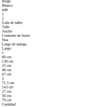
Beige
Blanco
talle
1
2
Guía de talles
Talle
Ancho
Contorno de busto
Sisa
Largo de manga
Largo
1
69 cm
138 cm
25 cm
48 cm
67 cm
2
71.5 cm
143 cm
27 cm
50 cm
70 cm
Cantidad