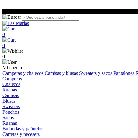
0
0
0
Mi cuenta
Camperas y chalecos
Camisas y blusas
Sweaters y sacos
Pantalones
R
Camperas
Chalecos
Ruanas
Camisas
Blusas
Sweaters
Ponchos
Sacos
Ruanas
Bufandas y pañuelos
Carteras y necesers