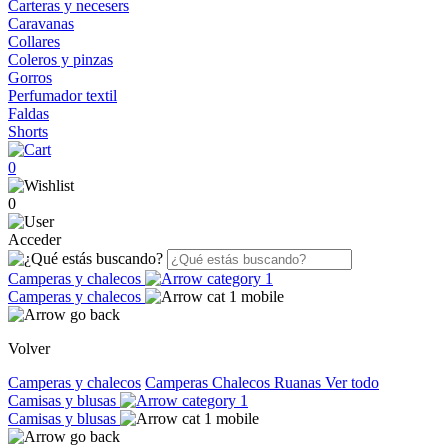
Carteras y necesers
Caravanas
Collares
Coleros y pinzas
Gorros
Perfumador textil
Faldas
Shorts
0
0
Acceder
Camperas y chalecos
Camperas y chalecos
Volver
Camperas y chalecos
Camperas
Chalecos
Ruanas
Ver todo
Camisas y blusas
Camisas y blusas