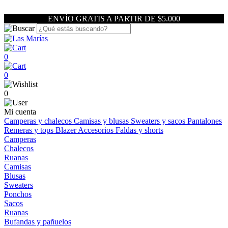
ENVÍO GRATIS A PARTIR DE $5.000
0
0
0
Mi cuenta
Camperas y chalecos
Camisas y blusas
Sweaters y sacos
Pantalones
Remeras y tops
Blazer
Accesorios
Faldas y shorts
Camperas
Chalecos
Ruanas
Camisas
Blusas
Sweaters
Ponchos
Sacos
Ruanas
Bufandas y pañuelos