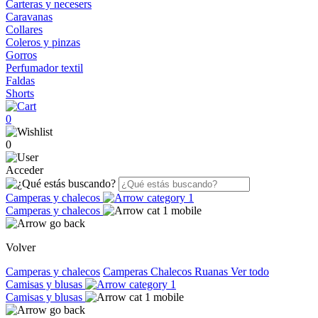
Carteras y necesers
Caravanas
Collares
Coleros y pinzas
Gorros
Perfumador textil
Faldas
Shorts
0
0
Acceder
Camperas y chalecos
Camperas y chalecos
Volver
Camperas y chalecos
Camperas
Chalecos
Ruanas
Ver todo
Camisas y blusas
Camisas y blusas