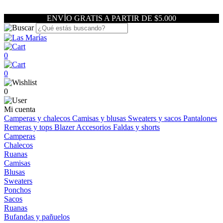
ENVÍO GRATIS A PARTIR DE $5.000
0
0
0
Mi cuenta
Camperas y chalecos
Camisas y blusas
Sweaters y sacos
Pantalones
Remeras y tops
Blazer
Accesorios
Faldas y shorts
Camperas
Chalecos
Ruanas
Camisas
Blusas
Sweaters
Ponchos
Sacos
Ruanas
Bufandas y pañuelos