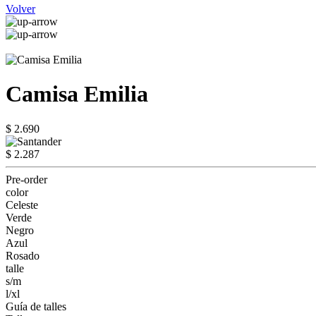
Volver
Camisa Emilia
$ 2.690
$ 2.287
Pre-order
color
Celeste
Verde
Negro
Azul
Rosado
talle
s/m
l/xl
Guía de talles