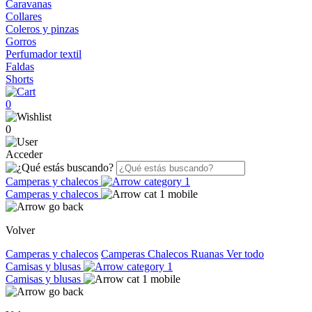
Caravanas
Collares
Coleros y pinzas
Gorros
Perfumador textil
Faldas
Shorts
0
0
Acceder
Camperas y chalecos
Camperas y chalecos
Volver
Camperas y chalecos
Camperas
Chalecos
Ruanas
Ver todo
Camisas y blusas
Camisas y blusas