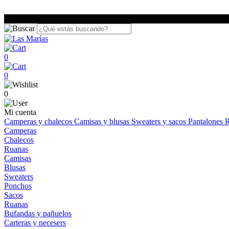
0
0
0
Mi cuenta
Camperas y chalecos
Camisas y blusas
Sweaters y sacos
Pantalones
R
Camperas
Chalecos
Ruanas
Camisas
Blusas
Sweaters
Ponchos
Sacos
Ruanas
Bufandas y pañuelos
Carteras y necesers