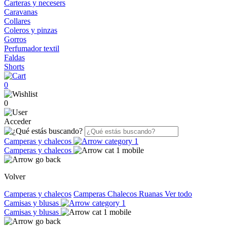
Carteras y necesers
Caravanas
Collares
Coleros y pinzas
Gorros
Perfumador textil
Faldas
Shorts
0
0
Acceder
Camperas y chalecos
Camperas y chalecos
Volver
Camperas y chalecos
Camperas
Chalecos
Ruanas
Ver todo
Camisas y blusas
Camisas y blusas