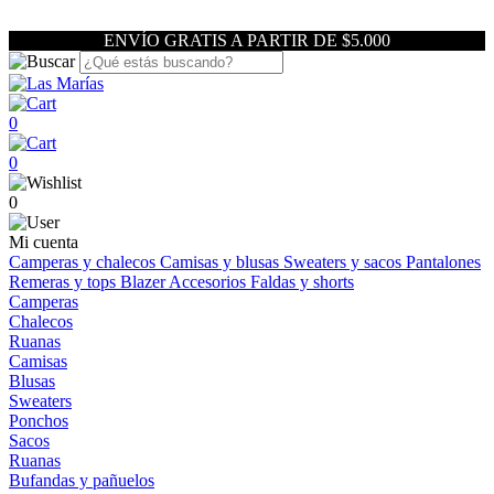
ENVÍO GRATIS A PARTIR DE $5.000
0
0
0
Mi cuenta
Camperas y chalecos
Camisas y blusas
Sweaters y sacos
Pantalones
Remeras y tops
Blazer
Accesorios
Faldas y shorts
Camperas
Chalecos
Ruanas
Camisas
Blusas
Sweaters
Ponchos
Sacos
Ruanas
Bufandas y pañuelos