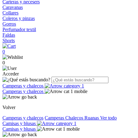
Carteras y necesers
Caravanas
Collares
Coleros y pinzas
Gorros
Perfumador textil
Faldas
Shorts
0
0
Acceder
Camperas y chalecos
Camperas y chalecos
Volver
Camperas y chalecos
Camperas
Chalecos
Ruanas
Ver todo
Camisas y blusas
Camisas y blusas