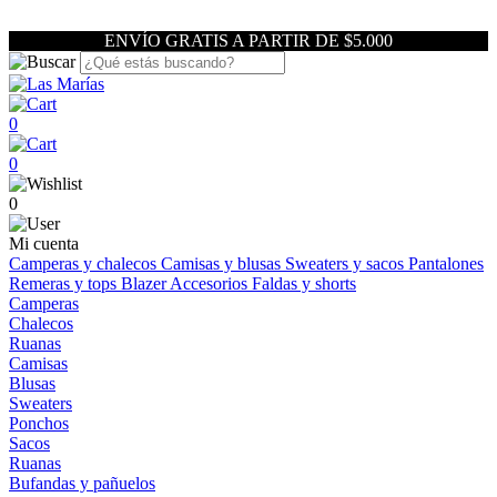
ENVÍO GRATIS A PARTIR DE $5.000
0
0
0
Mi cuenta
Camperas y chalecos
Camisas y blusas
Sweaters y sacos
Pantalones
Remeras y tops
Blazer
Accesorios
Faldas y shorts
Camperas
Chalecos
Ruanas
Camisas
Blusas
Sweaters
Ponchos
Sacos
Ruanas
Bufandas y pañuelos