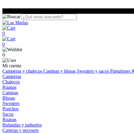
0
0
0
Mi cuenta
Camperas y chalecos
Camisas y blusas
Sweaters y sacos
Pantalones
R
Camperas
Chalecos
Ruanas
Camisas
Blusas
Sweaters
Ponchos
Sacos
Ruanas
Bufandas y pañuelos
Carteras y necesers