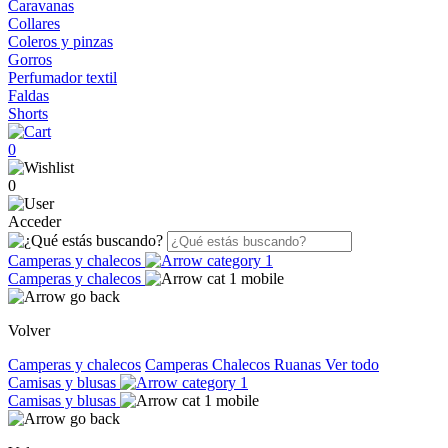
Caravanas
Collares
Coleros y pinzas
Gorros
Perfumador textil
Faldas
Shorts
0
0
Acceder
Camperas y chalecos
Camperas y chalecos
Volver
Camperas y chalecos
Camperas
Chalecos
Ruanas
Ver todo
Camisas y blusas
Camisas y blusas