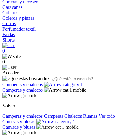
Carteras y necesers
Caravanas
Collares
Coleros y pinzas
Gorros
Perfumador textil
Faldas
Shorts
0
0
Acceder
Camperas y chalecos
Camperas y chalecos
Volver
Camperas y chalecos
Camperas
Chalecos
Ruanas
Ver todo
Camisas y blusas
Camisas y blusas