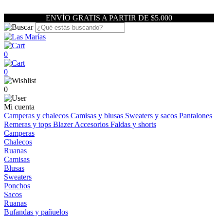
ENVÍO GRATIS A PARTIR DE $5.000
0
0
0
Mi cuenta
Camperas y chalecos
Camisas y blusas
Sweaters y sacos
Pantalones
Remeras y tops
Blazer
Accesorios
Faldas y shorts
Camperas
Chalecos
Ruanas
Camisas
Blusas
Sweaters
Ponchos
Sacos
Ruanas
Bufandas y pañuelos