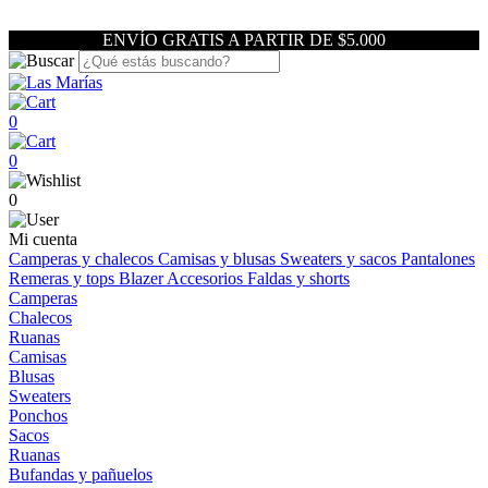
ENVÍO GRATIS A PARTIR DE $5.000
0
0
0
Mi cuenta
Camperas y chalecos
Camisas y blusas
Sweaters y sacos
Pantalones
Remeras y tops
Blazer
Accesorios
Faldas y shorts
Camperas
Chalecos
Ruanas
Camisas
Blusas
Sweaters
Ponchos
Sacos
Ruanas
Bufandas y pañuelos