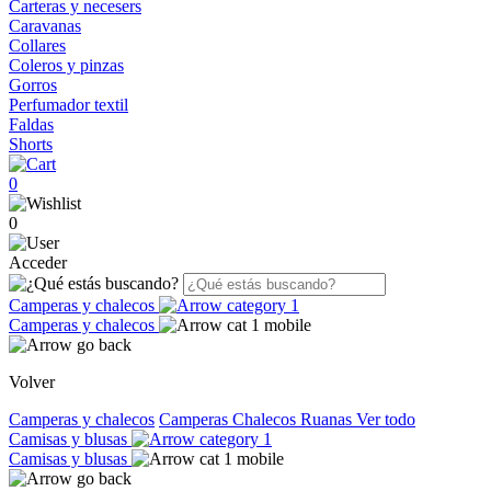
Carteras y necesers
Caravanas
Collares
Coleros y pinzas
Gorros
Perfumador textil
Faldas
Shorts
0
0
Acceder
Camperas y chalecos
Camperas y chalecos
Volver
Camperas y chalecos
Camperas
Chalecos
Ruanas
Ver todo
Camisas y blusas
Camisas y blusas