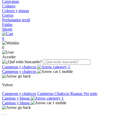
Caravanas
Collares
Coleros y pinzas
Gorros
Perfumador textil
Faldas
Shorts
0
0
Acceder
Camperas y chalecos
Camperas y chalecos
Volver
Camperas y chalecos
Camperas
Chalecos
Ruanas
Ver todo
Camisas y blusas
Camisas y blusas