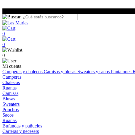
0
0
0
Mi cuenta
Camperas y chalecos
Camisas y blusas
Sweaters y sacos
Pantalones
R
Camperas
Chalecos
Ruanas
Camisas
Blusas
Sweaters
Ponchos
Sacos
Ruanas
Bufandas y pañuelos
Carteras y necesers