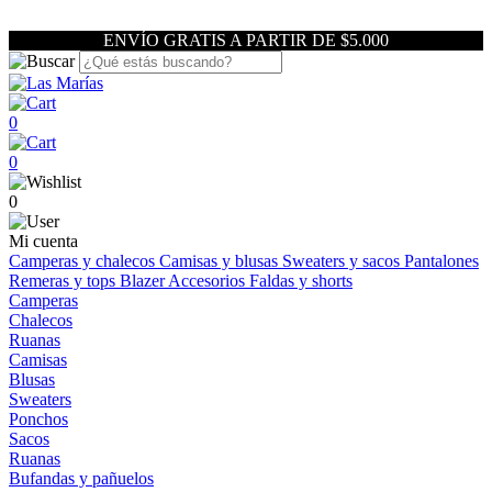
ENVÍO GRATIS A PARTIR DE $5.000
0
0
0
Mi cuenta
Camperas y chalecos
Camisas y blusas
Sweaters y sacos
Pantalones
Remeras y tops
Blazer
Accesorios
Faldas y shorts
Camperas
Chalecos
Ruanas
Camisas
Blusas
Sweaters
Ponchos
Sacos
Ruanas
Bufandas y pañuelos