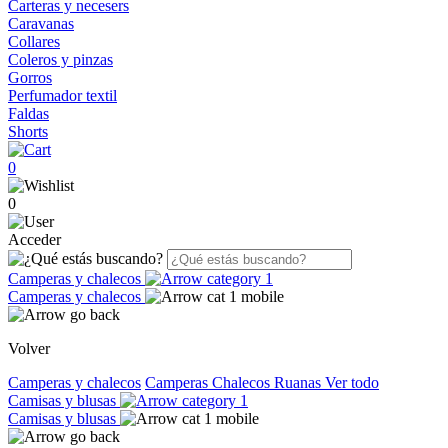
Carteras y necesers
Caravanas
Collares
Coleros y pinzas
Gorros
Perfumador textil
Faldas
Shorts
0
0
Acceder
Camperas y chalecos
Camperas y chalecos
Volver
Camperas y chalecos
Camperas
Chalecos
Ruanas
Ver todo
Camisas y blusas
Camisas y blusas