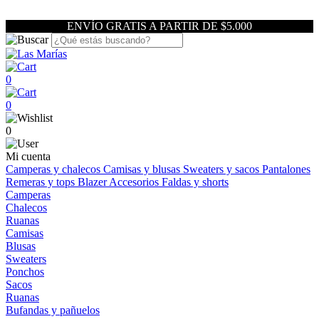
ENVÍO GRATIS A PARTIR DE $5.000
0
0
0
Mi cuenta
Camperas y chalecos
Camisas y blusas
Sweaters y sacos
Pantalones
Remeras y tops
Blazer
Accesorios
Faldas y shorts
Camperas
Chalecos
Ruanas
Camisas
Blusas
Sweaters
Ponchos
Sacos
Ruanas
Bufandas y pañuelos