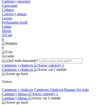
Carteras y necesers
Caravanas
Collares
Coleros y pinzas
Gorros
Perfumador textil
Faldas
Shorts
0
0
Acceder
Camperas y chalecos
Camperas y chalecos
Volver
Camperas y chalecos
Camperas
Chalecos
Ruanas
Ver todo
Camisas y blusas
Camisas y blusas