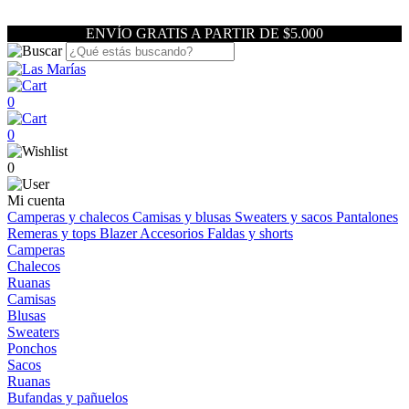
ENVÍO GRATIS A PARTIR DE $5.000
0
0
0
Mi cuenta
Camperas y chalecos
Camisas y blusas
Sweaters y sacos
Pantalones
Remeras y tops
Blazer
Accesorios
Faldas y shorts
Camperas
Chalecos
Ruanas
Camisas
Blusas
Sweaters
Ponchos
Sacos
Ruanas
Bufandas y pañuelos