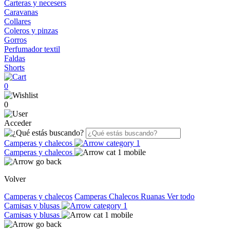
Carteras y necesers
Caravanas
Collares
Coleros y pinzas
Gorros
Perfumador textil
Faldas
Shorts
0
0
Acceder
Camperas y chalecos
Camperas y chalecos
Volver
Camperas y chalecos
Camperas
Chalecos
Ruanas
Ver todo
Camisas y blusas
Camisas y blusas