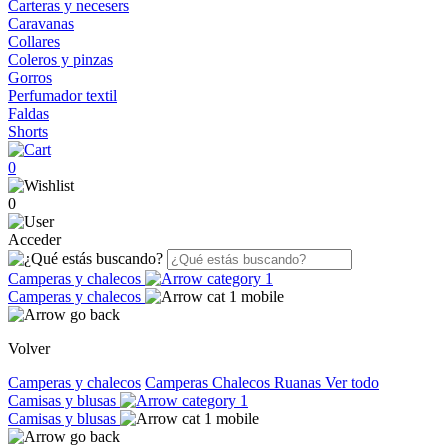
Carteras y necesers
Caravanas
Collares
Coleros y pinzas
Gorros
Perfumador textil
Faldas
Shorts
0
0
Acceder
Camperas y chalecos
Camperas y chalecos
Volver
Camperas y chalecos
Camperas
Chalecos
Ruanas
Ver todo
Camisas y blusas
Camisas y blusas