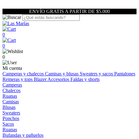
ENVÍO GRATIS A PARTIR DE $5.000
0
0
0
Mi cuenta
Camperas y chalecos
Camisas y blusas
Sweaters y sacos
Pantalones
Remeras y tops
Blazer
Accesorios
Faldas y shorts
Camperas
Chalecos
Ruanas
Camisas
Blusas
Sweaters
Ponchos
Sacos
Ruanas
Bufandas y pañuelos