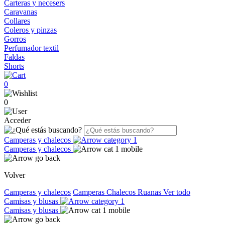
Carteras y necesers
Caravanas
Collares
Coleros y pinzas
Gorros
Perfumador textil
Faldas
Shorts
0
0
Acceder
Camperas y chalecos
Camperas y chalecos
Volver
Camperas y chalecos
Camperas
Chalecos
Ruanas
Ver todo
Camisas y blusas
Camisas y blusas