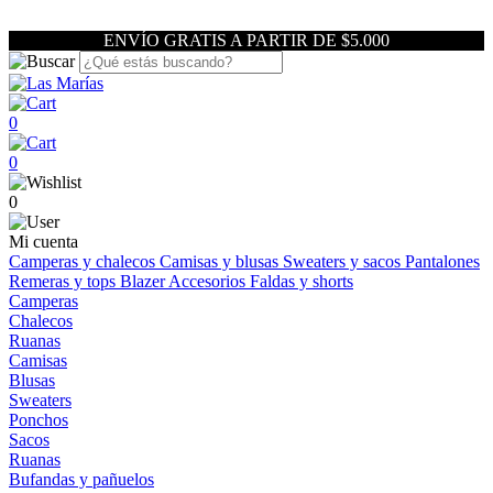
ENVÍO GRATIS A PARTIR DE $5.000
0
0
0
Mi cuenta
Camperas y chalecos
Camisas y blusas
Sweaters y sacos
Pantalones
Remeras y tops
Blazer
Accesorios
Faldas y shorts
Camperas
Chalecos
Ruanas
Camisas
Blusas
Sweaters
Ponchos
Sacos
Ruanas
Bufandas y pañuelos