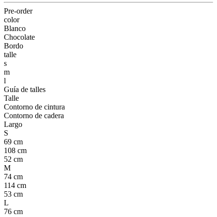
Pre-order
color
Blanco
Chocolate
Bordo
talle
s
m
l
Guía de talles
Talle
Contorno de cintura
Contorno de cadera
Largo
S
69 cm
108 cm
52 cm
M
74 cm
114 cm
53 cm
L
76 cm