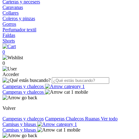
Carteras y necesers
Caravanas
Collares
Coleros y pinzas
Gorros
Perfumador textil
Faldas
Shorts
0
0
Acceder
Camperas y chalecos
Camperas y chalecos
Volver
Camperas y chalecos
Camperas
Chalecos
Ruanas
Ver todo
Camisas y blusas
Camisas y blusas