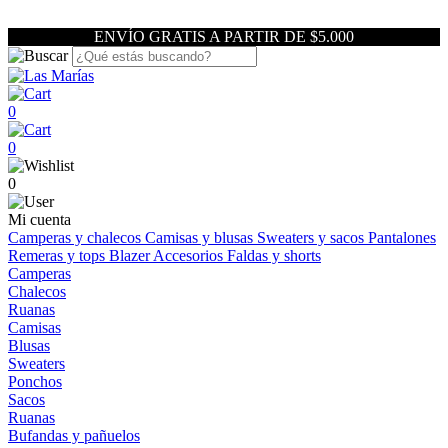
ENVÍO GRATIS A PARTIR DE $5.000
0
0
0
Mi cuenta
Camperas y chalecos
Camisas y blusas
Sweaters y sacos
Pantalones
Remeras y tops
Blazer
Accesorios
Faldas y shorts
Camperas
Chalecos
Ruanas
Camisas
Blusas
Sweaters
Ponchos
Sacos
Ruanas
Bufandas y pañuelos