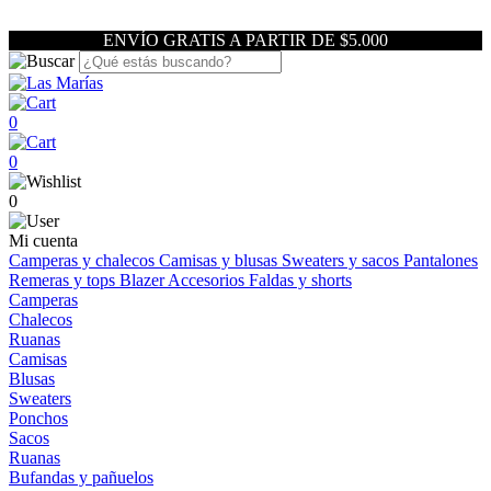
ENVÍO GRATIS A PARTIR DE $5.000
0
0
0
Mi cuenta
Camperas y chalecos
Camisas y blusas
Sweaters y sacos
Pantalones
Remeras y tops
Blazer
Accesorios
Faldas y shorts
Camperas
Chalecos
Ruanas
Camisas
Blusas
Sweaters
Ponchos
Sacos
Ruanas
Bufandas y pañuelos