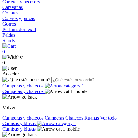
Carteras y necesers
Caravanas
Collares
Coleros y pinzas
Gorros
Perfumador textil
Faldas
Shorts
0
0
Acceder
Camperas y chalecos
Camperas y chalecos
Volver
Camperas y chalecos
Camperas
Chalecos
Ruanas
Ver todo
Camisas y blusas
Camisas y blusas