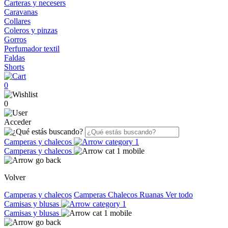
Carteras y necesers
Caravanas
Collares
Coleros y pinzas
Gorros
Perfumador textil
Faldas
Shorts
0
0
Acceder
Camperas y chalecos
Camperas y chalecos
Volver
Camperas y chalecos
Camperas
Chalecos
Ruanas
Ver todo
Camisas y blusas
Camisas y blusas