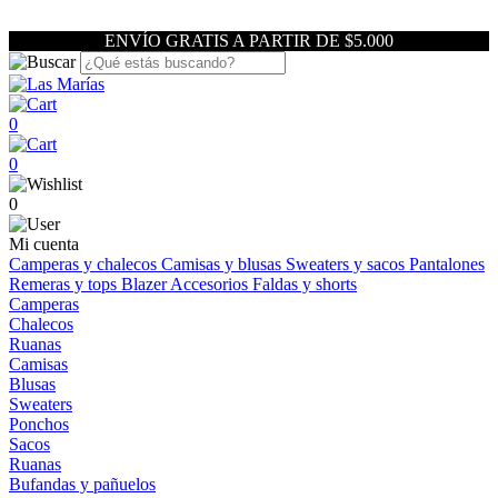
ENVÍO GRATIS A PARTIR DE $5.000
0
0
0
Mi cuenta
Camperas y chalecos
Camisas y blusas
Sweaters y sacos
Pantalones
Remeras y tops
Blazer
Accesorios
Faldas y shorts
Camperas
Chalecos
Ruanas
Camisas
Blusas
Sweaters
Ponchos
Sacos
Ruanas
Bufandas y pañuelos