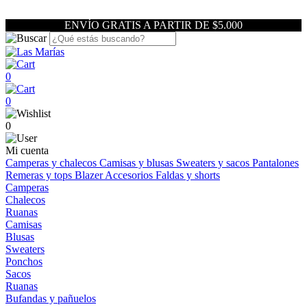
ENVÍO GRATIS A PARTIR DE $5.000
0
0
0
Mi cuenta
Camperas y chalecos
Camisas y blusas
Sweaters y sacos
Pantalones
Remeras y tops
Blazer
Accesorios
Faldas y shorts
Camperas
Chalecos
Ruanas
Camisas
Blusas
Sweaters
Ponchos
Sacos
Ruanas
Bufandas y pañuelos