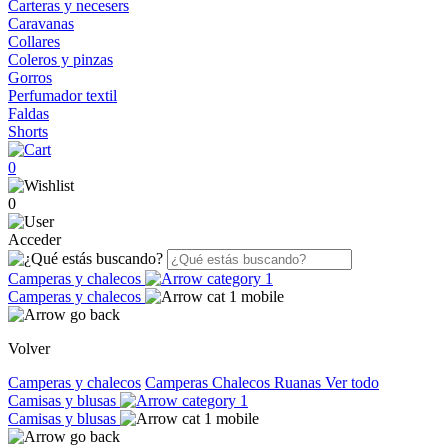
Carteras y necesers
Caravanas
Collares
Coleros y pinzas
Gorros
Perfumador textil
Faldas
Shorts
0
0
Acceder
Camperas y chalecos
Camperas y chalecos
Volver
Camperas y chalecos
Camperas
Chalecos
Ruanas
Ver todo
Camisas y blusas
Camisas y blusas