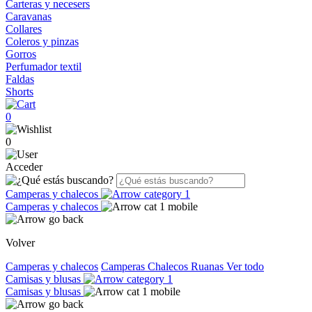
Carteras y necesers
Caravanas
Collares
Coleros y pinzas
Gorros
Perfumador textil
Faldas
Shorts
0
0
Acceder
Camperas y chalecos
Camperas y chalecos
Volver
Camperas y chalecos
Camperas
Chalecos
Ruanas
Ver todo
Camisas y blusas
Camisas y blusas