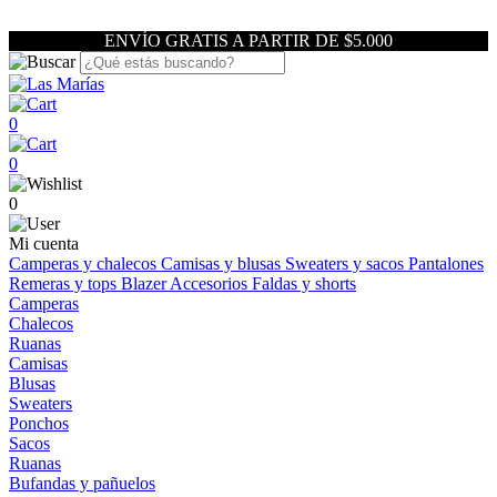
ENVÍO GRATIS A PARTIR DE $5.000
0
0
0
Mi cuenta
Camperas y chalecos
Camisas y blusas
Sweaters y sacos
Pantalones
Remeras y tops
Blazer
Accesorios
Faldas y shorts
Camperas
Chalecos
Ruanas
Camisas
Blusas
Sweaters
Ponchos
Sacos
Ruanas
Bufandas y pañuelos