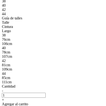
38
40
42
44
Guía de talles
Talle
Cintura
Largo
38
76cm
106cm
40
78cm
107cm
42
81cm
109cm
44
85cm
111cm
Cantidad
-
+
Agregar al carrito