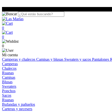
0
0
0
Mi cuenta
Camperas y chalecos
Camisas y blusas
Sweaters y sacos
Pantalones
R
Camperas
Chalecos
Ruanas
Camisas
Blusas
Sweaters
Ponchos
Sacos
Ruanas
Bufandas y pañuelos
Carteras y necesers