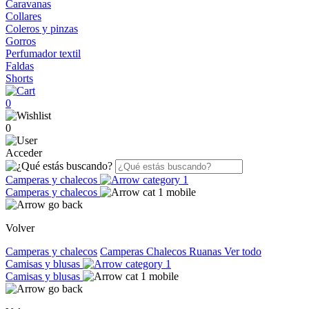
Caravanas
Collares
Coleros y pinzas
Gorros
Perfumador textil
Faldas
Shorts
0
0
Acceder
Camperas y chalecos
Camperas y chalecos
Volver
Camperas y chalecos
Camperas
Chalecos
Ruanas
Ver todo
Camisas y blusas
Camisas y blusas