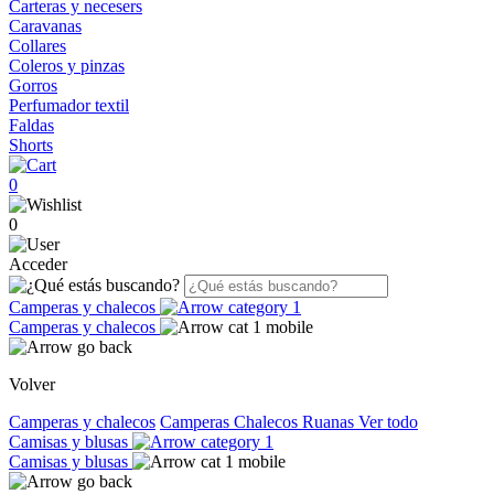
Carteras y necesers
Caravanas
Collares
Coleros y pinzas
Gorros
Perfumador textil
Faldas
Shorts
0
0
Acceder
Camperas y chalecos
Camperas y chalecos
Volver
Camperas y chalecos
Camperas
Chalecos
Ruanas
Ver todo
Camisas y blusas
Camisas y blusas