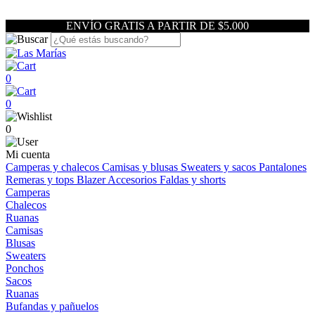
ENVÍO GRATIS A PARTIR DE $5.000
0
0
0
Mi cuenta
Camperas y chalecos
Camisas y blusas
Sweaters y sacos
Pantalones
Remeras y tops
Blazer
Accesorios
Faldas y shorts
Camperas
Chalecos
Ruanas
Camisas
Blusas
Sweaters
Ponchos
Sacos
Ruanas
Bufandas y pañuelos