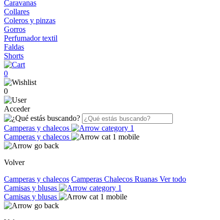
Caravanas
Collares
Coleros y pinzas
Gorros
Perfumador textil
Faldas
Shorts
0
0
Acceder
Camperas y chalecos
Camperas y chalecos
Volver
Camperas y chalecos
Camperas
Chalecos
Ruanas
Ver todo
Camisas y blusas
Camisas y blusas