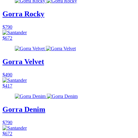
Gorra Rocky
$790
$672
Gorra Velvet
$490
$417
Gorra Denim
$790
$672