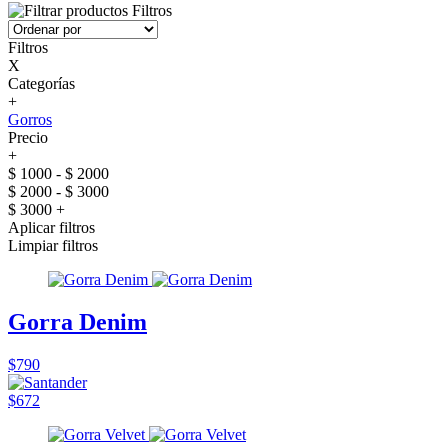
Filtros
Filtros
X
Categorías
+
Gorros
Precio
+
$ 1000 - $ 2000
$ 2000 - $ 3000
$ 3000 +
Aplicar filtros
Limpiar filtros
Gorra Denim
$790
$672