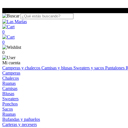
0
0
0
Mi cuenta
Camperas y chalecos
Camisas y blusas
Sweaters y sacos
Pantalones
R
Camperas
Chalecos
Ruanas
Camisas
Blusas
Sweaters
Ponchos
Sacos
Ruanas
Bufandas y pañuelos
Carteras y necesers