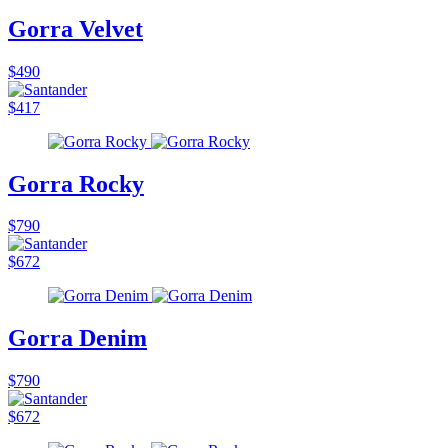
Gorra Velvet
$490
$417
Gorra Rocky
$790
$672
Gorra Denim
$790
$672