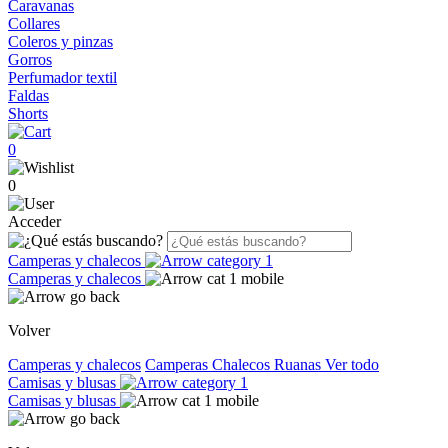
Caravanas
Collares
Coleros y pinzas
Gorros
Perfumador textil
Faldas
Shorts
0
0
Acceder
Camperas y chalecos
Camperas y chalecos
Volver
Camperas y chalecos
Camperas
Chalecos
Ruanas
Ver todo
Camisas y blusas
Camisas y blusas