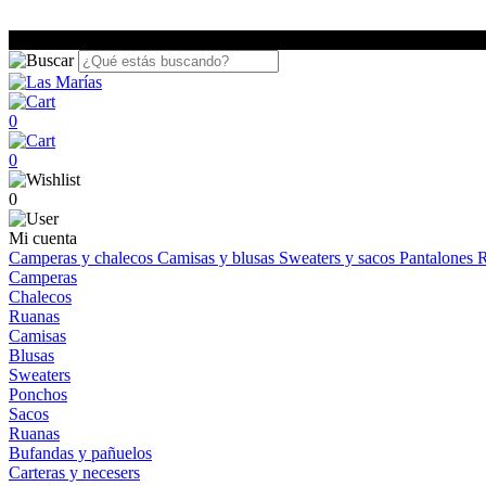
0
0
0
Mi cuenta
Camperas y chalecos
Camisas y blusas
Sweaters y sacos
Pantalones
R
Camperas
Chalecos
Ruanas
Camisas
Blusas
Sweaters
Ponchos
Sacos
Ruanas
Bufandas y pañuelos
Carteras y necesers